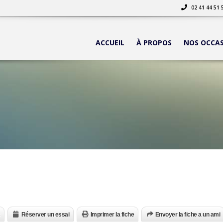
02 41 44 51 
ACCUEIL
À PROPOS
NOS OCCA
Réserver un essai
Imprimer la fiche
Envoyer la fiche a un ami