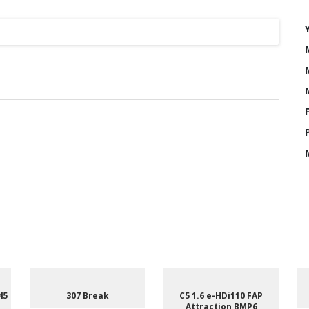
45
307 Break
C5 1.6 e-HDi110 FAP
Attraction BMP6