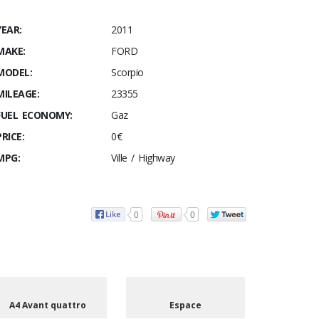
YEAR:
2011
MAKE:
FORD
MODEL:
Scorpio
MILEAGE:
23355
FUEL ECONOMY:
Gaz
PRICE:
0€
MPG:
Ville / Highway
0
0
A4 Avant quattro
Espace
Se