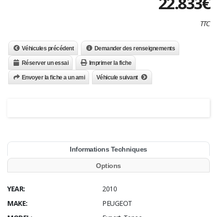
22.833
€
TTC
Véhicules précédent
Demander des renseignements
Réserver un essai
Imprimer la fiche
Envoyer la fiche a un ami
Véhicule suivant
Informations Techniques
Options
YEAR:
2010
MAKE:
PEUGEOT