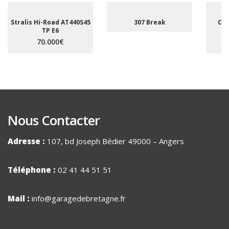
Stralis Hi-Road AT440S45
307 Break
C5 
TP E6
A
70.000€
Nous Contacter
Adresse :
107, bd Joseph Bédier 49000 – Angers
Téléphone :
02 41 44 51 51
Mail :
info@garagedebretagne.fr