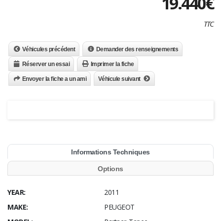
19.440
€
TTC
Véhicules précédent
Demander des renseignements
Réserver un essai
Imprimer la fiche
Envoyer la fiche a un ami
Véhicule suivant
Informations Techniques
Options
YEAR:
2011
MAKE:
PEUGEOT