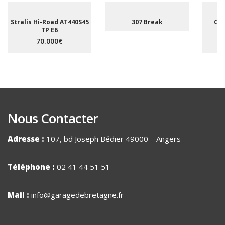
Stralis Hi-Road AT440S45
307 Break
C5 
TP E6
A
70.000€
Nous Contacter
Adresse :
107, bd Joseph Bédier 49000 – Angers
Téléphone :
02 41 44 51 51
Mail :
info@garagedebretagne.fr