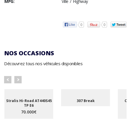
MPG:
Ville / Highway
0
0
NOS OCCASIONS
Découvrez tous nos véhicules disponibles
Stralis Hi-Road AT440S45
307 Break
C5 
TP E6
A
70.000€