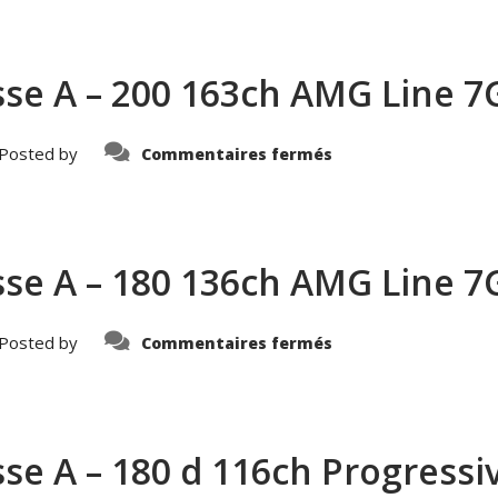
–
CLA
–
200
163ch
se A – 200 163ch AMG Line 7
AMG
Line
7G-
DCT
–
sur
Posted by
Commentaires fermés
436142441156
MERCEDES-
BENZ
–
Classe
A
–
200
se A – 180 136ch AMG Line 7
163ch
AMG
Line
7G-
DCT
sur
Posted by
Commentaires fermés
–
MERCEDES-
440867831156
BENZ
–
Classe
A
–
180
e A – 180 d 116ch Progressiv
136ch
AMG
Line