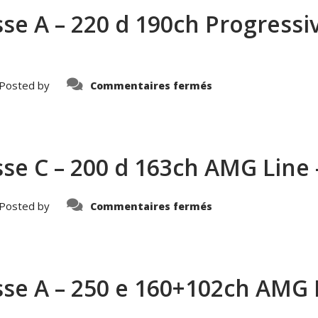
140ch
e A – 220 d 190ch Progressiv
Edition
Sport
DKG7
–
444551871156
sur
Posted by
Commentaires fermés
MERCEDES-
BENZ
–
Classe
A
–
220
se C – 200 d 163ch AMG Line
d
190ch
Progressive
Line
8G-
sur
Posted by
Commentaires fermés
DCT
MERCEDES-
10cv
BENZ
–
–
427104171156
Classe
C
–
200
se A – 250 e 160+102ch AMG L
d
163ch
AMG
Line