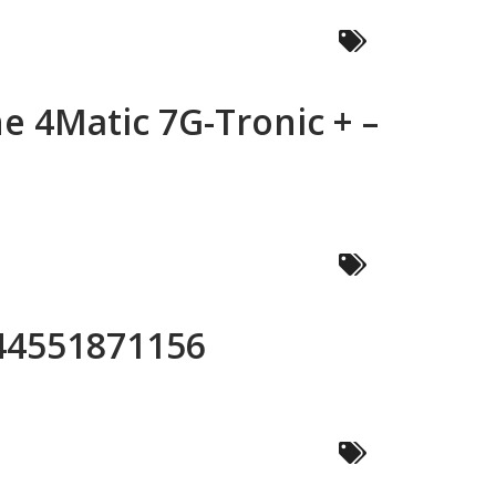
e 4Matic 7G-Tronic + –
444551871156