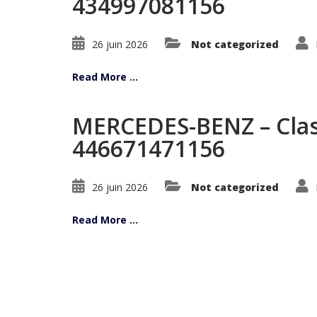
434997081156
26 juin 2026
Not categorized
Read More ...
MERCEDES-BENZ – Class
446671471156
26 juin 2026
Not categorized
Read More ...