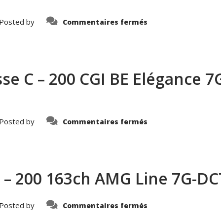
–
436539161156
sur
Posted by
Commentaires fermés
MERCEDES-
BENZ
–
Classe
A
–
250
e C – 200 CGI BE Elégance 7G
e
160+102ch
AMG
Line
8G-
DCT
8cv
sur
Posted by
Commentaires fermés
–
MERCEDES-
410480681156
BENZ
–
Classe
C
–
200
– 200 163ch AMG Line 7G-DC
CGI
BE
Elégance
7G-
Tronic
sur
Posted by
Commentaires fermés
–
MERCEDES-
445579331156
BENZ