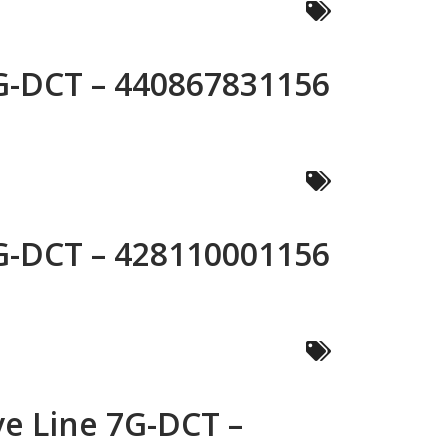
G-DCT – 440867831156
G-DCT – 428110001156
e Line 7G-DCT –