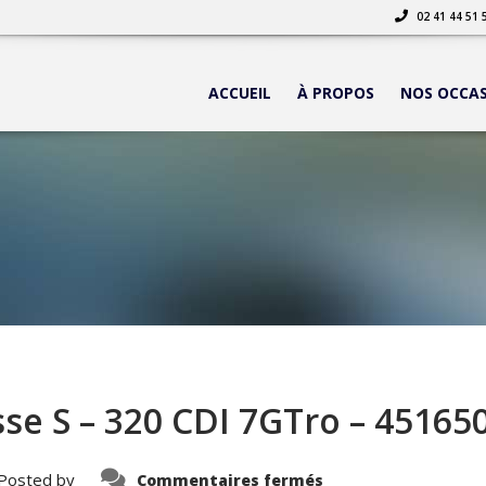
02 41 44 51 
ACCUEIL
À PROPOS
NOS OCCA
se S – 320 CDI 7GTro – 45165
sur
Posted by
Commentaires fermés