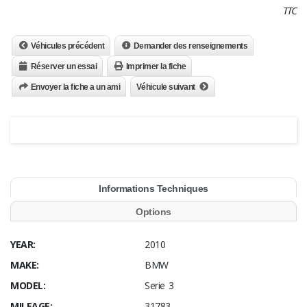
TTC
Véhicules précédent
Demander des renseignements
Réserver un essai
Imprimer la fiche
Envoyer la fiche a un ami
Véhicule suivant
Informations Techniques
Options
YEAR:
2010
MAKE:
BMW
MODEL:
Serie 3
MILEAGE:
31783