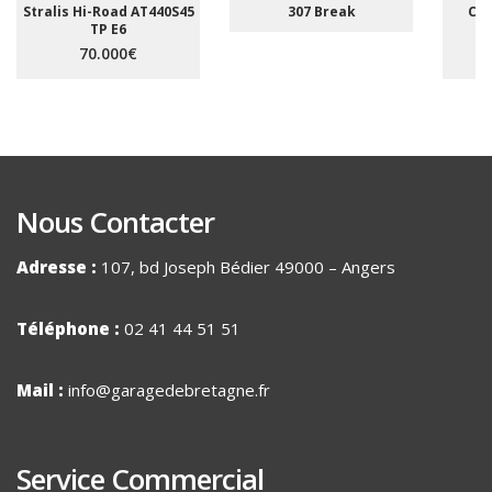
Stralis Hi-Road AT440S45
307 Break
C5 
TP E6
A
70.000€
Nous Contacter
Adresse :
107, bd Joseph Bédier 49000 – Angers
Téléphone :
02 41 44 51 51
Mail :
info@garagedebretagne.fr
Service Commercial