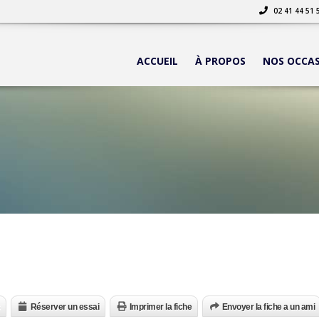
02 41 44 51 
ACCUEIL
À PROPOS
NOS OCCA
Réserver un essai
Imprimer la fiche
Envoyer la fiche a un ami