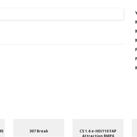
45
307 Break
C5 1.6 e-HDi110 FAP
Attraction BMP6