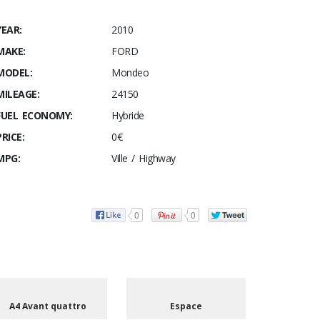
YEAR:
2010
MAKE:
FORD
MODEL:
Mondeo
MILEAGE:
24150
FUEL ECONOMY:
Hybride
PRICE:
0€
MPG:
Ville / Highway
0
0
A4 Avant quattro
Espace
Se