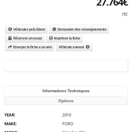
27.764
€
TTC
Véhicules précédent
Demander des renseignements
Réserver un essai
Imprimer la fiche
Envoyer la fiche a un ami
Véhicule suivant
Informations Techniques
Options
YEAR:
2010
MAKE:
FORD