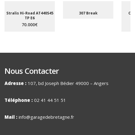
Stralis Hi-Road AT440S45
307 Break
C5 
TP E6
A
70.000€
Nous Contacter
Adresse :
107, bd Joseph Bédier 49000 – Angers
Téléphone :
02 41 44 51 51
Mail :
info@garagedebretagne.fr