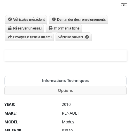
TTC
Véhicules précédent
Demander des renseignements
Réserver un essai
Imprimer la fiche
Envoyer la fiche a un ami
Véhicule suivant
Informations Techniques
Options
YEAR:
2010
MAKE:
RENAULT
MODEL:
Modus
MILEAGE:
31510