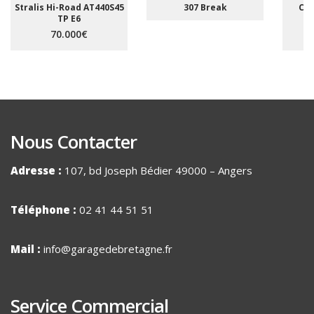
Stralis Hi-Road AT440S45
307 Break
C5 
TP E6
A
70.000€
Nous Contacter
Adresse :
107, bd Joseph Bédier 49000 – Angers
Téléphone :
02 41 44 51 51
Mail :
info@garagedebretagne.fr
Service Commercial