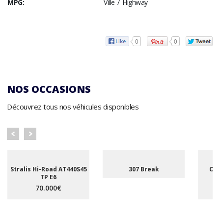
MPG:
Ville / Highway
0
0
NOS OCCASIONS
Découvrez tous nos véhicules disponibles
Stralis Hi-Road AT440S45
307 Break
C5 
TP E6
A
70.000€