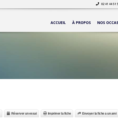
02 41 44 51 
ACCUEIL
À PROPOS
NOS OCCA
Réserver un essai
Imprimer la fiche
Envoyer la fiche a un ami