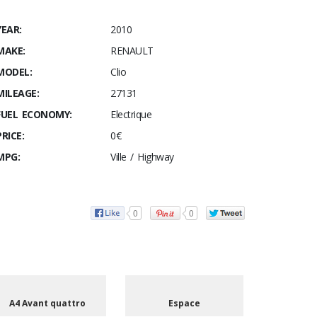
YEAR:
2010
MAKE:
RENAULT
MODEL:
Clio
MILEAGE:
27131
FUEL ECONOMY:
Electrique
PRICE:
0€
MPG:
Ville / Highway
0
0
A4 Avant quattro
Espace
Se