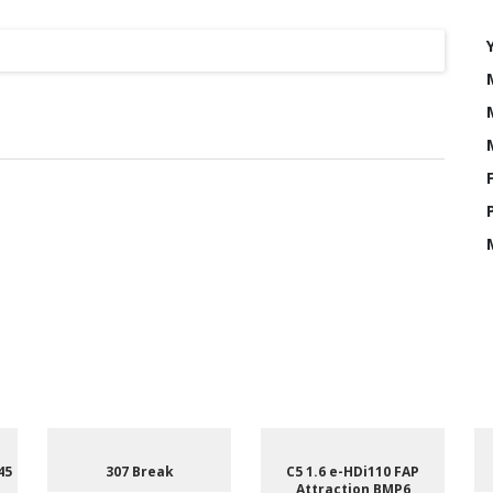
45
307 Break
C5 1.6 e-HDi110 FAP
Attraction BMP6