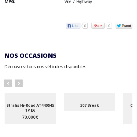
MPG:
Ville / Highway
0
0
NOS OCCASIONS
Découvrez tous nos véhicules disponibles
Stralis Hi-Road AT440S45
307 Break
C5 
TP E6
A
70.000€