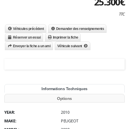
25.300
€
TTC
Véhicules précédent
Demander des renseignements
Réserver un essai
Imprimer la fiche
Envoyer la fiche a un ami
Véhicule suivant
Informations Techniques
Options
YEAR:
2010
MAKE:
PEUGEOT