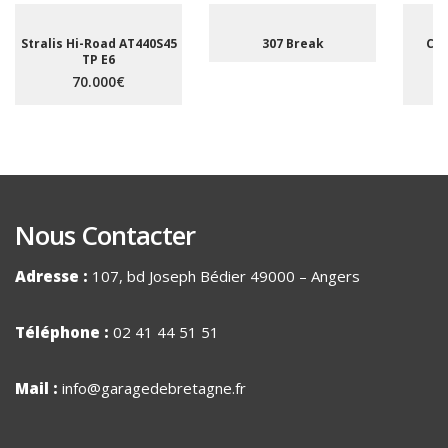
Stralis Hi-Road AT440S45
307 Break
C5 
TP E6
A
70.000€
Nous Contacter
Adresse :
107, bd Joseph Bédier 49000 – Angers
Téléphone :
02 41 44 51 51
Mail :
info@garagedebretagne.fr