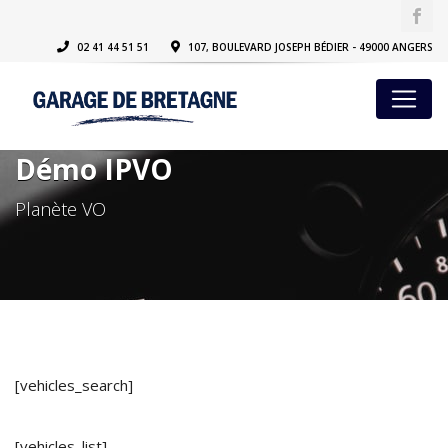
02 41 44 51 51
107, BOULEVARD JOSEPH BÉDIER - 49000 ANGERS
Démo IPVO
Planète VO
[vehicles_search]
[vehicles_list]